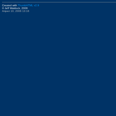
Created with
ThumbHTML v2.9
© Jeff Waldock, 2006
Април 10, 2006 13:16