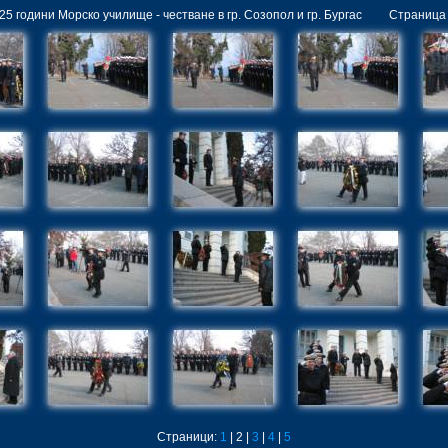
25 години Морско училище - честване в гр. Созопол и гр. Бургас Страница
Страници:
1
| 2 |
3
|
4
|
5