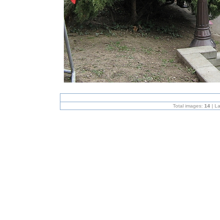
Total images:
14
| L