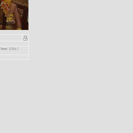
Time:
1/30s |