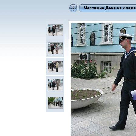
Честване Деня на славя