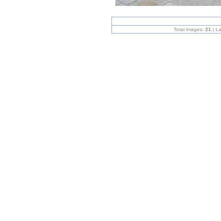
Total images:
21
| L