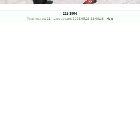
219 1904
Total images:
21
| Last update:
2008.05.23 22:08:38
|
Help