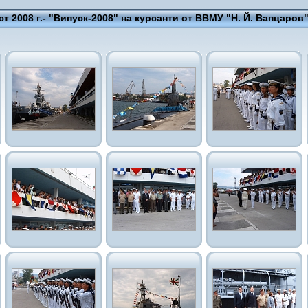
ст 2008 г.- "Випуск-2008" на курсанти от ВВМУ "Н. Й. Вапцаров