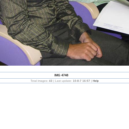
IMG 4748
Total images:
43
| Last update:
10-8-7 16:57
|
Help