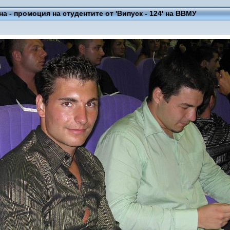
на - промоция на студентите от 'Випуск - 124' на ВВМУ