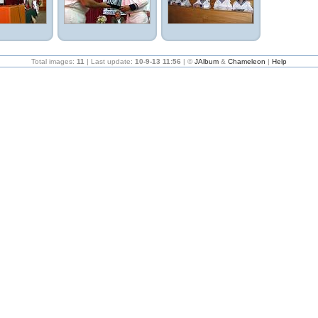
Total images:
11
| Last update:
10-9-13 11:56
| ©
JAlbum
&
Chameleon
|
Help