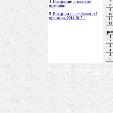
7
4.
Номериране на класните
8
отделения
9
5.
Номера на кл. отделения от I
10
курс на уч. 2014-2015 г.
11
12
раз
1
2
3
4
5
6
Корекциите в разписанията за текущ
Корекции за следваща сед