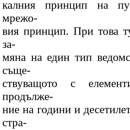
калния принцип на пу
мрежо-
вия принцип. При това т
за-
мяна на един тип ведомст
съще-
ствуващото с елемент
продълже-
ние на години и десетиле
стра-