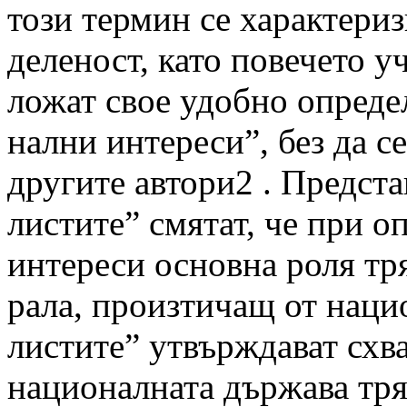
този термин се характериз
деленост, като повечето у
ложат свое удобно опреде
нални интереси”, без да с
другите автори2 . Предста
листите” смятат, че при 
интереси основна роля тря
рала, произтичащ от наци
листите” утвърждават схв
националната държава тря