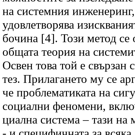
на системния инженеринг,
удовлетворява изисквания
бочина [4]. Този метод се
общата теория на системи
Освен това той е свързан 
тез. Прилагането му се ар
че проблематиката на сиг
социални феномени, включ
циална система – тази н
- и специфичната за всяка