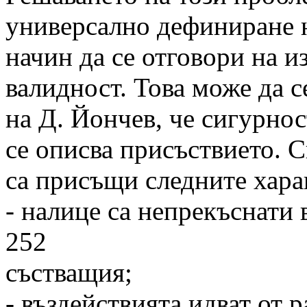
универсално дефиниране н
начин да се отговори на и
валидност. Това може да 
на Д. Йончев, че сигурнос
се описва присъствието. С
са присъщи следните хара
- налице са непрекъснати 
252
състващия;
- въздействията идват от 