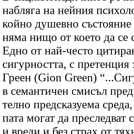
набляга на нейния психоло
койно душевно състояние н
няма нищо от което да се с
Едно от най-често цитира
сигурността, с претенция 
Греен (Gion Green) “...Си
в семантичен смисъл пред
телно предсказуема среда,
пата могат да преследват 
и вреди и без страх от тях