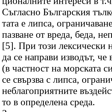
ционалните интереси в т.ч
Съгласно Българския тъл
тата е липса, ограничаван
пазване от вреда, беда, н
[5]. При този лексически 
да се направи изводът, че 
(в частност на морската с
се свързва с липса, огран
неблагоприятните въздейс
то в определена среда.