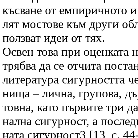
късване от емпиричното и 
лят мостове към други обл
ползват идеи от тях.
Освен това при оценката н
трябва да се отчита постан
литература сигурността че
нища – лична, групова, дъ
товна, като първите три д
нална сигурност, а после
ната сигурност3 [13, с. 44