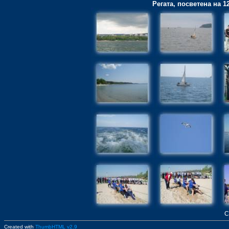
Регата, посветена на 
С
Created with
ThumbHTML v2.9