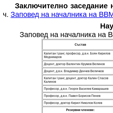
Заключително заседание 
ч.
Заповед на началника на ВВМ
Нау
Заповед на началника на ВВ
Състав
Капитан І ранг, професор, д.в.н. Боян Кирилов
Медникаров
Доцент, доктор Валентин Крумов Велинов
Доцент, д.в.н. Владимир Денчев Величков
Капитан І ранг, доцент, доктор Калин Спасов
Калинов
Професор, д.в.н. Георги Василев Камарашев
Професор, д.в.н. Павел Борисов Пенев
Професор, доктор Кирил Николов Колев
Резервни членове: