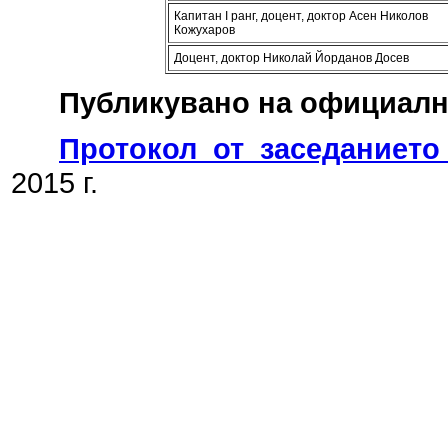
Капитан І ранг, доцент, доктор Асен Николов
Кожухаров
Доцент, доктор Николай Йорданов Досев
Публикувано на официалн
Протокол от заседанието
2015 г.