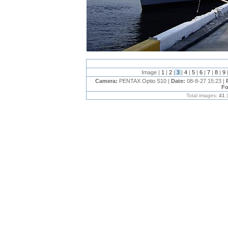
Image |
1
|
2
|
3
|
4
|
5
|
6
|
7
|
8
|
9
Camera:
PENTAX Optio S10 |
Date:
08-8-27 15:23 |
Fo
Total images:
41
|