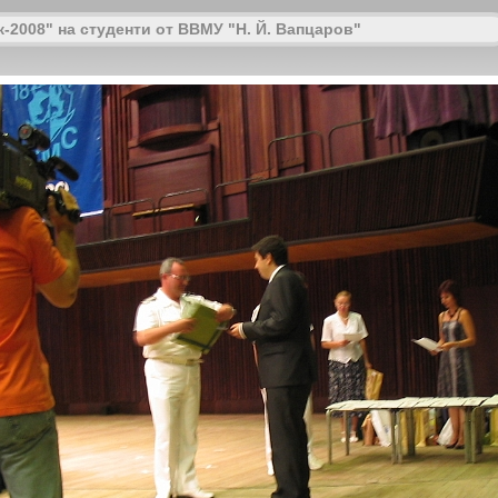
-2008" на студенти от ВВМУ "Н. Й. Вапцаров"