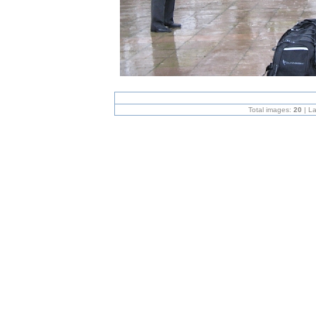
Total images:
20
| L