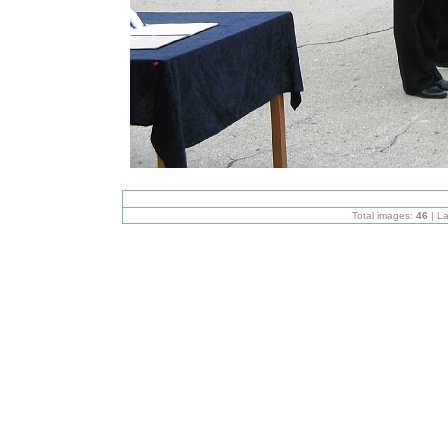
Total images:
46
| L