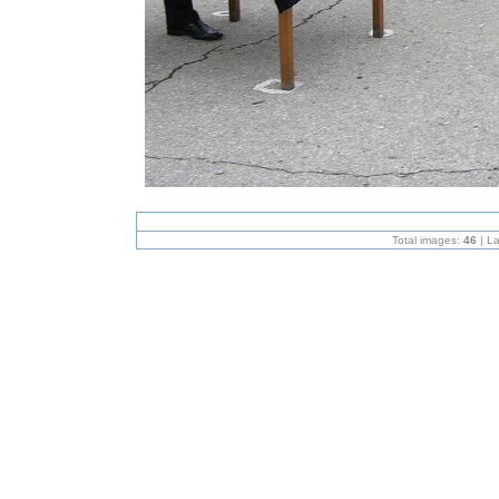
Total images:
46
| L