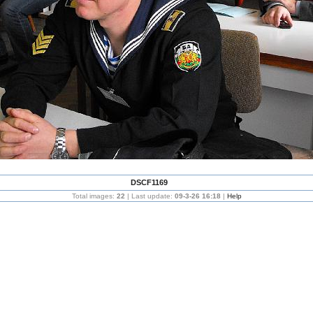
DSCF1169
Total images:
22
| Last update:
09-3-26 16:18
|
Help