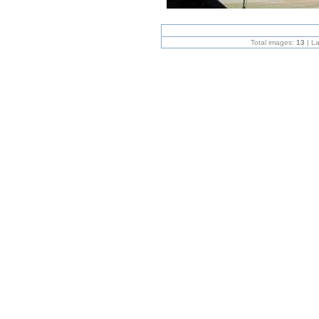
Total images:
13
| L