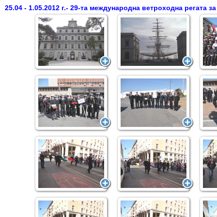
25.04 - 1.05.2012 г.- 29-та международна ветроходна регата 