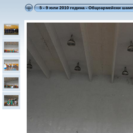
5 - 9 юли 2010 година - Общоармейски шам