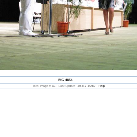
IMG 4854
Total images:
43
| Last update:
10-8-7 16:57
|
Help