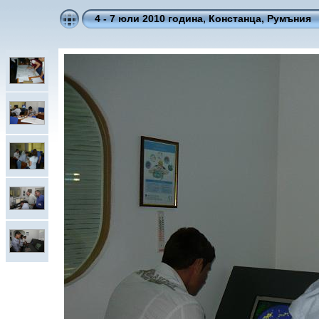
4 - 7 юли 2010 година, Констанца, Румъния