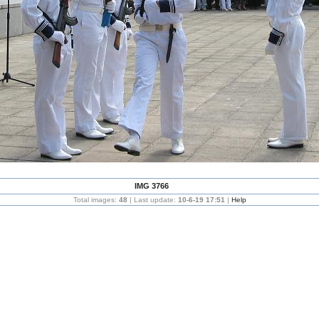
IMG 3766
Total images:
48
| Last update:
10-6-19 17:51
|
Help