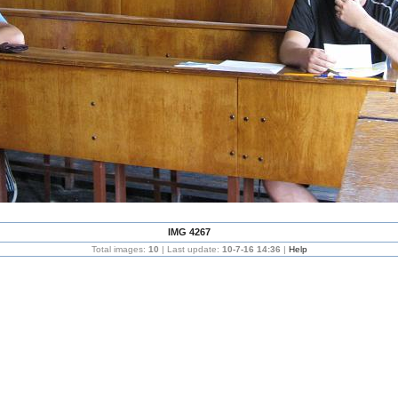
IMG 4267
Total images:
10
| Last update:
10-7-16 14:36
|
Help