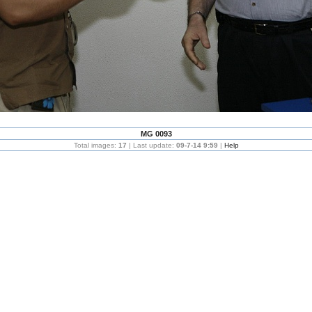
MG 0093
Total images:
17
| Last update:
09-7-14 9:59
|
Help