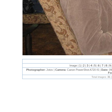
Image |
1
|
2
|
3
|
4
|
5
|
6
|
7
|
8
|
9
Photographer:
Jotov |
Camera:
Canon PowerShot A720 IS |
Date:
09
Fo
Total images:
31
|