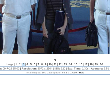
3
Image |
1
|
2
|
3
|
4
|
5
|
6
|
7
|
8
|
9
|
10
|
11
|
12
|
13
|
14
|
15
|
16
|
17
|
18
|
19
|
20
|
e:
09-7-28 15:00 |
Resolution:
3072 x 2304 |
ISO:
320 |
Exp. Time:
1/30s |
Aperture:
3.5 |
Total images:
20
| Last update:
09-8-7 17:10
|
Help