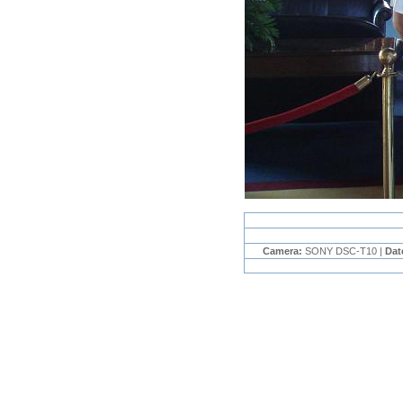
Camera:
SONY DSC-T10 |
Dat