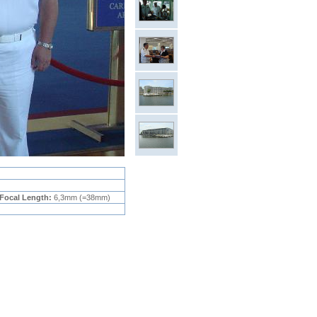
Focal Length:
6,3mm (=38mm)