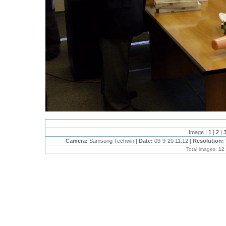
Image |
1
|
2
|
Camera:
Samsung Techwin
|
Date:
09-9-20 11:12 |
Resolution:
Total images:
12