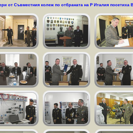
цери от Съвместния колеж по отбраната на Р Италия посетиха 