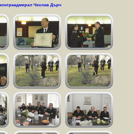
а контраадмирал Чеслав Дърч