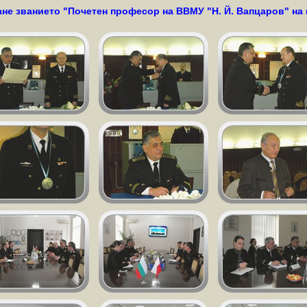
ване званието "Почетен професор на ВВМУ "Н. Й. Вапцаров" н